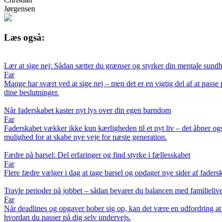
Jørgensen
Læs også:
Lær at sige nej: Sådan sætter du grænser og styrker din mentale sund
Far
Mange har svært ved at sige nej – men det er en vigtig del af at passe 
dine beslutninger.
Når faderskabet kaster nyt lys over din egen barndom
Far
Faderskabet vækker ikke kun kærligheden til et nyt liv – det åbner ogs
mulighed for at skabe nye veje for næste generation.
Fædre på barsel: Del erfaringer og find styrke i fællesskabet
Far
Flere fædre vælger i dag at tage barsel og opdager nye sider af fadersk
Travle perioder på jobbet – sådan bevarer du balancen med familielive
Far
Når deadlines og opgaver hober sig op, kan det være en udfordring at
hvordan du passer på dig selv undervejs.