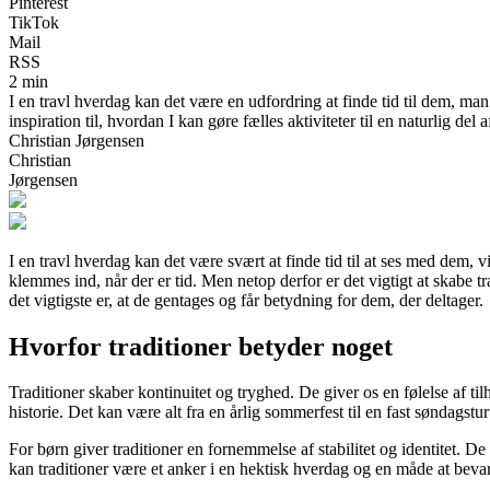
Pinterest
TikTok
Mail
RSS
2 min
I en travl hverdag kan det være en udfordring at finde tid til dem, ma
inspiration til, hvordan I kan gøre fælles aktiviteter til en naturlig del af
Christian Jørgensen
Christian
Jørgensen
I en travl hverdag kan det være svært at finde tid til at ses med dem, 
klemmes ind, når der er tid. Men netop derfor er det vigtigt at skabe tr
det vigtigste er, at de gentages og får betydning for dem, der deltager.
Hvorfor traditioner betyder noget
Traditioner skaber kontinuitet og tryghed. De giver os en følelse af til
historie. Det kan være alt fra en årlig sommerfest til en fast søndagstur
For børn giver traditioner en fornemmelse af stabilitet og identitet. De
kan traditioner være et anker i en hektisk hverdag og en måde at bevare