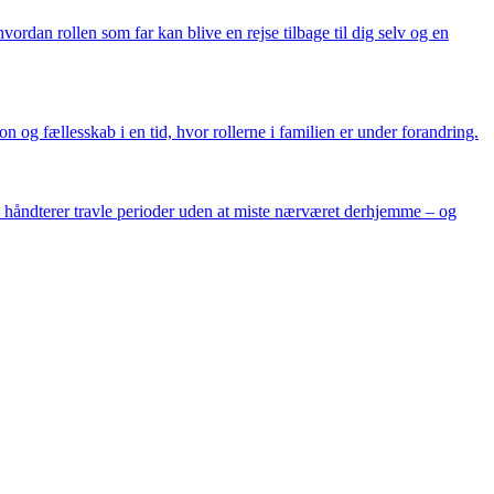
ordan rollen som far kan blive en rejse tilbage til dig selv og en
n og fællesskab i en tid, hvor rollerne i familien er under forandring.
u håndterer travle perioder uden at miste nærværet derhjemme – og