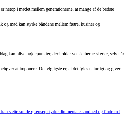
t er netop i mødet mellem generationerne, at mange af de bedste
usik og mad kan styrke båndene mellem fætre, kusiner og
iddag kan blive højdepunkter, der holder venskaberne stærke, selv når
høver at imponere. Det vigtigste er, at det føles naturligt og giver
 du kan sætte sunde grænser, styrke din mentale sundhed og finde ro i