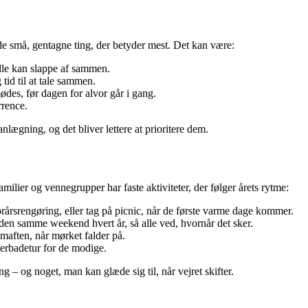
 de små, gentagne ting, der betyder mest. Det kan være:
lle kan slappe af sammen.
 tid til at tale sammen.
des, før dagen for alvor går i gang.
rrence.
nlægning, og det bliver lettere at prioritere dem.
amilier og vennegrupper har faste aktiviteter, der følger årets rytme:
rårsrengøring, eller tag på picnic, når de første varme dage kommer.
g den samme weekend hvert år, så alle ved, hvornår det sker.
maften, når mørket falder på.
nterbadetur for de modige.
ang – og noget, man kan glæde sig til, når vejret skifter.