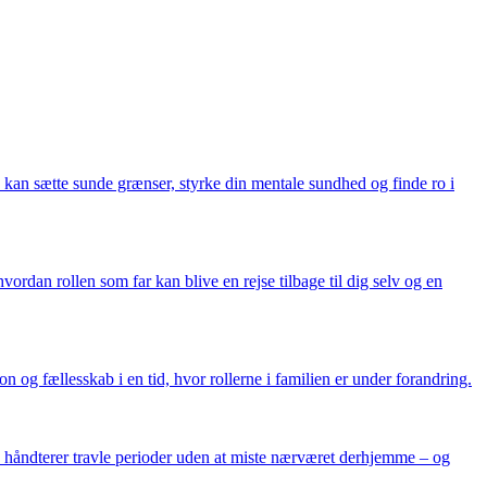
 du kan sætte sunde grænser, styrke din mentale sundhed og finde ro i
ordan rollen som far kan blive en rejse tilbage til dig selv og en
n og fællesskab i en tid, hvor rollerne i familien er under forandring.
u håndterer travle perioder uden at miste nærværet derhjemme – og