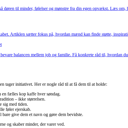
å døren til minder, følelser og mønstre fra din egen opvækst. Læs om, hv
abet. Artiklen sætter fokus på, hvordan mænd kan finde støtte, inspiratio
t
 bevare balancen mellem job og familie. Få konkrete råd til, hvordan d
tager initiativet. Her er nogle råd til at få dem til at holde:
 en fælles kop kaffe hver søndag.
radition – ikke størrelsen.
e sig med tiden.
e føler ejerskab.
kal bare give dem et navn og gøre dem bevidste.
nerne og skaber minder, der varer ved.