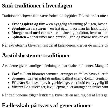
Små traditioner i hverdagen
Traditioner behøver ikke være forbeholdt højtider. Faktisk er det ofte
Fredagspizza og film
– en hyggelig afslutning på ugen, hvor a
Søndagstur i naturen
– en fast gåtur, hvor man får frisk luft og
Morgenmad med venner
– en månedlig tradition, hvor man mø
Spilaften
– et par timer med brætspil, grin og måske lidt konku
Når aktiviteterne bliver en fast del af kalenderen, kræver de mindre pla
Årstidsbestemte traditioner
Årstiderne giver naturlige anledninger til at skabe traditioner. Mange f
Forår:
Plant blomster sammen, arranger en fælles have- eller fo
Sommer:
Lav en årlig strandtur, grillfest eller cykeltur. Genta
Efterår:
Saml svampe, bag æblekage, eller hold en hyggelig fil
Vinter:
Bag julekager, lav julepynt, eller arranger en fælles vi
Når traditionerne følger årstiderne, bliver de en naturlig del af årets g
Fællesskab på tværs af generationer