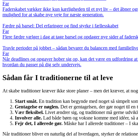
Far
Faderskabet vækker ikke kun kærligheden til et nyt liv – det åbner ogs
mulighed for at skabe nye veje for næste generation.
Fædre på barsel: Del erfaringer og find styrke i fællesskabet
Far
Flere fædre vælger i dag at tage barsel og opdager nye sider af fadersk
Travle perioder på jobbet – sådan bevarer du balancen med familielive
Far
Når deadlines og opgaver hober sig op, kan det være en udfordring at
hvordan du passer på dig selv undervejs.
Sådan får I traditionerne til at leve
At skabe traditioner kræver ikke store planer – men det kræver, at nogen 
Start småt.
En tradition kan begynde med noget så simpelt som
Gentagelse er nøglen.
Det er gentagelsen, der gør noget til en t
Vær fleksibel.
Livet ændrer sig, og traditioner må gerne udvikl
Involver alle.
Lad både børn og voksne komme med idéer, så all
Fejr det, I allerede gør.
Måske har I allerede traditioner – I s
Når traditioner bliver en naturlig del af hverdagen, styrker de relatio