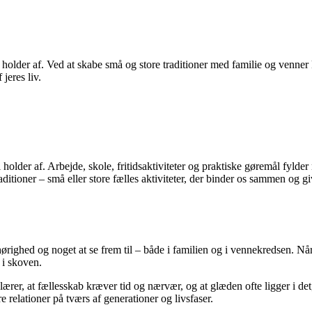
n holder af. Ved at skabe små og store traditioner med familie og venner
 jeres liv.
vi holder af. Arbejde, skole, fritidsaktiviteter og praktiske gøremål fyl
aditioner – små eller store fælles aktiviteter, der binder os sammen og g
hørighed og noget at se frem til – både i familien og i vennekredsen. Når v
 i skoven.
 lærer, at fællesskab kræver tid og nærvær, og at glæden ofte ligger i de
 relationer på tværs af generationer og livsfaser.