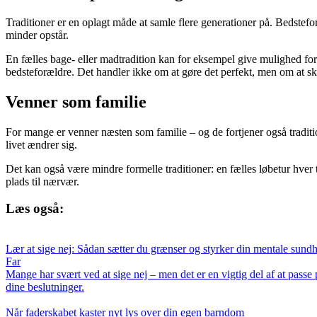
Traditioner er en oplagt måde at samle flere generationer på. Bedstef
minder opstår.
En fælles bage- eller madtradition kan for eksempel give mulighed for
bedsteforældre. Det handler ikke om at gøre det perfekt, men om at sk
Venner som familie
For mange er venner næsten som familie – og de fortjener også traditio
livet ændrer sig.
Det kan også være mindre formelle traditioner: en fælles løbetur hver 
plads til nærvær.
Læs også:
Lær at sige nej: Sådan sætter du grænser og styrker din mentale sund
Far
Mange har svært ved at sige nej – men det er en vigtig del af at passe 
dine beslutninger.
Når faderskabet kaster nyt lys over din egen barndom