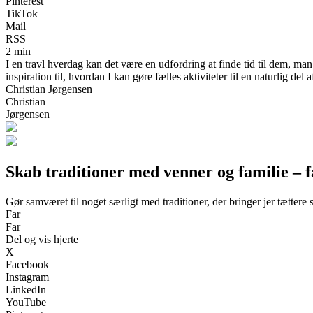
Pinterest
TikTok
Mail
RSS
2 min
I en travl hverdag kan det være en udfordring at finde tid til dem, ma
inspiration til, hvordan I kan gøre fælles aktiviteter til en naturlig del af
Christian Jørgensen
Christian
Jørgensen
Skab traditioner med venner og familie – fæ
Gør samværet til noget særligt med traditioner, der bringer jer tætter
Far
Far
Del og vis hjerte
X
Facebook
Instagram
LinkedIn
YouTube