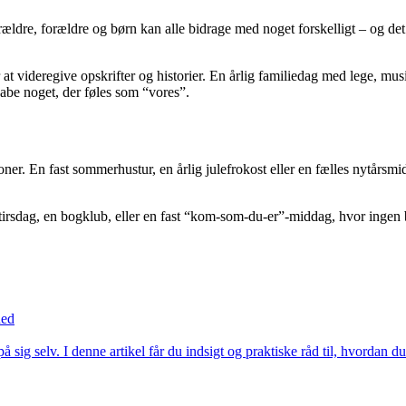
orældre, forældre og børn kan alle bidrage med noget forskelligt – og de
 at videregive opskrifter og historier. En årlig familiedag med lege, m
abe noget, der føles som “vores”.
ner. En fast sommerhustur, en årlig julefrokost eller en fælles nytårsm
tirsdag, en bogklub, eller en fast “kom-som-du-er”-middag, hvor ingen be
hed
på sig selv. I denne artikel får du indsigt og praktiske råd til, hvordan