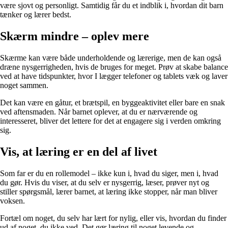
være sjovt og personligt. Samtidig får du et indblik i, hvordan dit barn
tænker og lærer bedst.
Skærm mindre – oplev mere
Skærme kan være både underholdende og lærerige, men de kan også
dræne nysgerrigheden, hvis de bruges for meget. Prøv at skabe balance
ved at have tidspunkter, hvor I lægger telefoner og tablets væk og laver
noget sammen.
Det kan være en gåtur, et brætspil, en byggeaktivitet eller bare en snak
ved aftensmaden. Når barnet oplever, at du er nærværende og
interesseret, bliver det lettere for det at engagere sig i verden omkring
sig.
Vis, at læring er en del af livet
Som far er du en rollemodel – ikke kun i, hvad du siger, men i, hvad
du gør. Hvis du viser, at du selv er nysgerrig, læser, prøver nyt og
stiller spørgsmål, lærer barnet, at læring ikke stopper, når man bliver
voksen.
Fortæl om noget, du selv har lært for nylig, eller vis, hvordan du finder
ud af noget, du ikke ved. Det gør læring til noget levende og