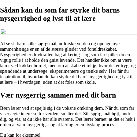
Sådan kan du som far styrke dit barns
nysgerrighed og lyst til at lære
At se sit barn stille spørgsmål, udforske verden og opdage nye
sammenhænge er en af de største glæder ved forældreskabet.
Nysgerrighed er drivkraften bag al læring – og som far spiller du en
vigtig rolle i at holde den gnist levende. Det handler ikke om at være
lærer ved køkkenbordet, men om at skabe et miljø, hvor det er trygt og
spændende at undersøge, eksperimentere og tænke selv. Her får du
inspiration til, hvordan du kan styrke dit barns nysgerrighed og lyst til
at lære – i hverdagen, uden at det føles som skole.
Vær nysgerrig sammen med dit barn
Børn lærer ved at spejle sig i de voksne omkring dem. Når du som far
viser ægte interesse for verden, smitter det. Stil spørgsmål højt, undr
dig, og vis, at du ikke har alle svarene. Det lærer barnet, at det er helt i
orden at være nysgerrig – og at læring er en livslang proces.
Du kan for eksempel: