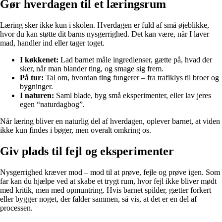
Gør hverdagen til et læringsrum
Læring sker ikke kun i skolen. Hverdagen er fuld af små øjeblikke,
hvor du kan støtte dit barns nysgerrighed. Det kan være, når I laver
mad, handler ind eller tager toget.
I køkkenet:
Lad barnet måle ingredienser, gætte på, hvad der
sker, når man blander ting, og smage sig frem.
På tur:
Tal om, hvordan ting fungerer – fra trafiklys til broer og
bygninger.
I naturen:
Saml blade, byg små eksperimenter, eller lav jeres
egen “naturdagbog”.
Når læring bliver en naturlig del af hverdagen, oplever barnet, at viden
ikke kun findes i bøger, men overalt omkring os.
Giv plads til fejl og eksperimenter
Nysgerrighed kræver mod – mod til at prøve, fejle og prøve igen. Som
far kan du hjælpe ved at skabe et trygt rum, hvor fejl ikke bliver mødt
med kritik, men med opmuntring. Hvis barnet spilder, gætter forkert
eller bygger noget, der falder sammen, så vis, at det er en del af
processen.