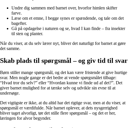
Undre dig sammen med barnet over, hvorfor himlen skifter
farve.
Læse om et emne, I begge synes er spændende, og tale om det
bagefter.
Gå på opdagelse i naturen og se, hvad I kan finde – fra insekter
til sten og planter.
Når du viser, at du selv lærer nyt, bliver det naturligt for barnet at gøre
det samme.
Skab plads til spørgsmål – og giv tid til svar
Børn stiller mange spørgsmål, og det kan være fristende at give hurtige
svar. Men nogle gange er det bedre at vende spørgsmålet tilbage:
“Hvad tror du selv?” eller “Hvordan kunne vi finde ud af det?”. Det
giver barnet mulighed for at tænke selv og udvikle sin evne til at
undersøge.
Det vigtigste er ikke, at du altid har det rigtige svar, men at du viser, at
spørgsmål er værdifulde. Når barnet oplever, at dets nysgerrighed
bliver taget alvorligt, tør det stille flere spørgsmål – og det er her,
læringen for alvor begynder.