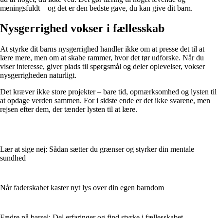
meningsfuldt – og det er den bedste gave, du kan give dit barn.
Nysgerrighed vokser i fællesskab
At styrke dit barns nysgerrighed handler ikke om at presse det til at
lære mere, men om at skabe rammer, hvor det tør udforske. Når du
viser interesse, giver plads til spørgsmål og deler oplevelser, vokser
nysgerrigheden naturligt.
Det kræver ikke store projekter – bare tid, opmærksomhed og lysten til
at opdage verden sammen. For i sidste ende er det ikke svarene, men
rejsen efter dem, der tænder lysten til at lære.
Lær at sige nej: Sådan sætter du grænser og styrker din mentale
sundhed
Når faderskabet kaster nyt lys over din egen barndom
Fædre på barsel: Del erfaringer og find styrke i fællesskabet