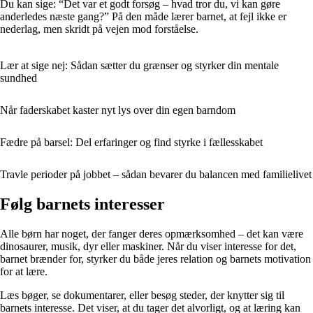
Du kan sige: “Det var et godt forsøg – hvad tror du, vi kan gøre
anderledes næste gang?” På den måde lærer barnet, at fejl ikke er
nederlag, men skridt på vejen mod forståelse.
Lær at sige nej: Sådan sætter du grænser og styrker din mentale
sundhed
Når faderskabet kaster nyt lys over din egen barndom
Fædre på barsel: Del erfaringer og find styrke i fællesskabet
Travle perioder på jobbet – sådan bevarer du balancen med familielivet
Følg barnets interesser
Alle børn har noget, der fanger deres opmærksomhed – det kan være
dinosaurer, musik, dyr eller maskiner. Når du viser interesse for det,
barnet brænder for, styrker du både jeres relation og barnets motivation
for at lære.
Læs bøger, se dokumentarer, eller besøg steder, der knytter sig til
barnets interesse. Det viser, at du tager det alvorligt, og at læring kan