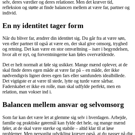
selv, deres værdier og deres relationer. Men det kræver tid,
refleksion og støtte at finde balancen mellem at være far, partner og
individ.
En ny identitet tager form
Når du bliver far, ændrer din identitet sig. Du går fra at være søn,
ven eller partner til også at være en, der skal give omsorg, tryghed
og retning. Det kan være en stor omvæltning – især i begyndelsen,
hvor alt er nyt, og forventningerne kan føles overvældende.
Det er helt normalt at føle sig usikker. Mange mænd oplever, at de
skal finde deres egen måde at være far på – en måde, der ikke
nødvendigvis ligner deres egen fars eller samfundets idealbillede.
Det vigtigste er at være til stede, lytte og turde være sårbar.
Faderskabet er ikke en rolle, man skal udfylde perfekt, men en
relation, man vokser ind i.
Balancen mellem ansvar og selvomsorg
Som far kan det være let at glemme sig selv i hverdagen. Arbejde,
familie og praktiske gøremål kan fylde det hele, og mange mænd
føler, at de skal være stærke og stabile – altid klar til at løse
problemer. Men personlig udvikling kræver også, at du passer på dig