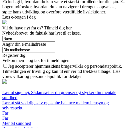
Få indsigt i, hvordan du kan være et stærkt forbillede for din søn. E-
bogen udforsker, hvordan du kan navigere i drengens opvækst,
støtte hans udvikling og overføre værdifulde livslektioner.
Læs e-bogen i dag
Vil du have nyt fra os? Tilmeld dig her
Nyhedsbrevet, du faktisk har lyst til at læse.
Angiv din e-mailadresse
Registrer dig
Velkommen – og tak for tilmeldingen
Jeg accepterer hjemmesidens brugervilkår og persondatapolitik.
Tilmeldingen er frivillig og kan til enhver tid trækkes tilbage. Læs
vores vilkår og persondatapolitik for detaljer.
Lær at sige nej: Sådan sætter du grænser og styrker din mentale
sundhed
Lær at stå ved dig selv og skabe balance mellem hensyn og
selvrespekt
Far
Far
Mental sundhed