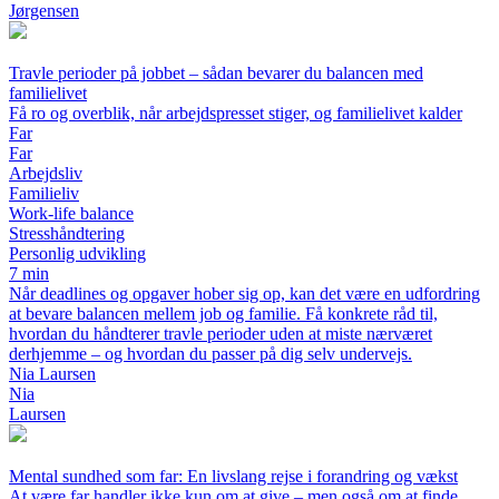
Jørgensen
Travle perioder på jobbet – sådan bevarer du balancen med
familielivet
Få ro og overblik, når arbejdspresset stiger, og familielivet kalder
Far
Far
Arbejdsliv
Familieliv
Work-life balance
Stresshåndtering
Personlig udvikling
7 min
Når deadlines og opgaver hober sig op, kan det være en udfordring
at bevare balancen mellem job og familie. Få konkrete råd til,
hvordan du håndterer travle perioder uden at miste nærværet
derhjemme – og hvordan du passer på dig selv undervejs.
Nia Laursen
Nia
Laursen
Mental sundhed som far: En livslang rejse i forandring og vækst
At være far handler ikke kun om at give – men også om at finde