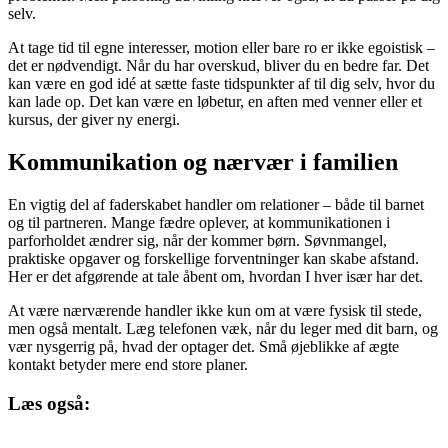
selv.
At tage tid til egne interesser, motion eller bare ro er ikke egoistisk –
det er nødvendigt. Når du har overskud, bliver du en bedre far. Det
kan være en god idé at sætte faste tidspunkter af til dig selv, hvor du
kan lade op. Det kan være en løbetur, en aften med venner eller et
kursus, der giver ny energi.
Kommunikation og nærvær i familien
En vigtig del af faderskabet handler om relationer – både til barnet
og til partneren. Mange fædre oplever, at kommunikationen i
parforholdet ændrer sig, når der kommer børn. Søvnmangel,
praktiske opgaver og forskellige forventninger kan skabe afstand.
Her er det afgørende at tale åbent om, hvordan I hver især har det.
At være nærværende handler ikke kun om at være fysisk til stede,
men også mentalt. Læg telefonen væk, når du leger med dit barn, og
vær nysgerrig på, hvad der optager det. Små øjeblikke af ægte
kontakt betyder mere end store planer.
Læs også: