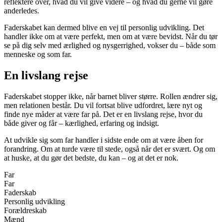
reflektere over, hvad du vil give videre – og hvad du gerne vil gøre
anderledes.
Faderskabet kan dermed blive en vej til personlig udvikling. Det
handler ikke om at være perfekt, men om at være bevidst. Når du tør
se på dig selv med ærlighed og nysgerrighed, vokser du – både som
menneske og som far.
En livslang rejse
Faderskabet stopper ikke, når barnet bliver større. Rollen ændrer sig,
men relationen består. Du vil fortsat blive udfordret, lære nyt og
finde nye måder at være far på. Det er en livslang rejse, hvor du
både giver og får – kærlighed, erfaring og indsigt.
At udvikle sig som far handler i sidste ende om at være åben for
forandring. Om at turde være til stede, også når det er svært. Og om
at huske, at du gør det bedste, du kan – og at det er nok.
Far
Far
Faderskab
Personlig udvikling
Forældreskab
Mænd