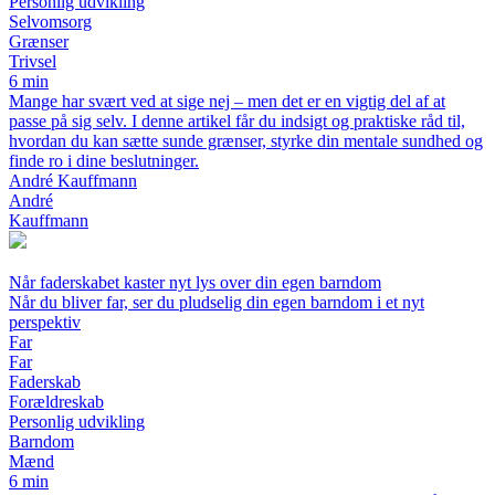
Personlig udvikling
Selvomsorg
Grænser
Trivsel
6 min
Mange har svært ved at sige nej – men det er en vigtig del af at
passe på sig selv. I denne artikel får du indsigt og praktiske råd til,
hvordan du kan sætte sunde grænser, styrke din mentale sundhed og
finde ro i dine beslutninger.
André Kauffmann
André
Kauffmann
Når faderskabet kaster nyt lys over din egen barndom
Når du bliver far, ser du pludselig din egen barndom i et nyt
perspektiv
Far
Far
Faderskab
Forældreskab
Personlig udvikling
Barndom
Mænd
6 min