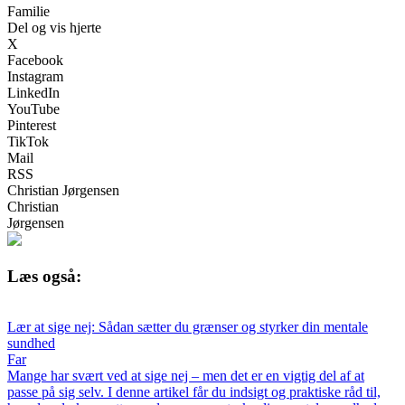
Familie
Del og vis hjerte
X
Facebook
Instagram
LinkedIn
YouTube
Pinterest
TikTok
Mail
RSS
Christian Jørgensen
Christian
Jørgensen
Læs også:
Lær at sige nej: Sådan sætter du grænser og styrker din mentale
sundhed
Far
Mange har svært ved at sige nej – men det er en vigtig del af at
passe på sig selv. I denne artikel får du indsigt og praktiske råd til,