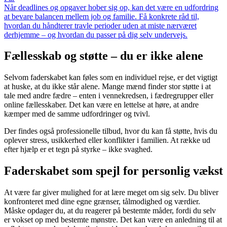
Når deadlines og opgaver hober sig op, kan det være en udfordring
at bevare balancen mellem job og familie. Få konkrete råd til,
hvordan du håndterer travle perioder uden at miste nærværet
derhjemme – og hvordan du passer på dig selv undervejs.
Fællesskab og støtte – du er ikke alene
Selvom faderskabet kan føles som en individuel rejse, er det vigtigt
at huske, at du ikke står alene. Mange mænd finder stor støtte i at
tale med andre fædre – enten i vennekredsen, i fædregrupper eller
online fællesskaber. Det kan være en lettelse at høre, at andre
kæmper med de samme udfordringer og tvivl.
Der findes også professionelle tilbud, hvor du kan få støtte, hvis du
oplever stress, usikkerhed eller konflikter i familien. At række ud
efter hjælp er et tegn på styrke – ikke svaghed.
Faderskabet som spejl for personlig vækst
At være far giver mulighed for at lære meget om sig selv. Du bliver
konfronteret med dine egne grænser, tålmodighed og værdier.
Måske opdager du, at du reagerer på bestemte måder, fordi du selv
er vokset op med bestemte mønstre. Det kan være en anledning til at