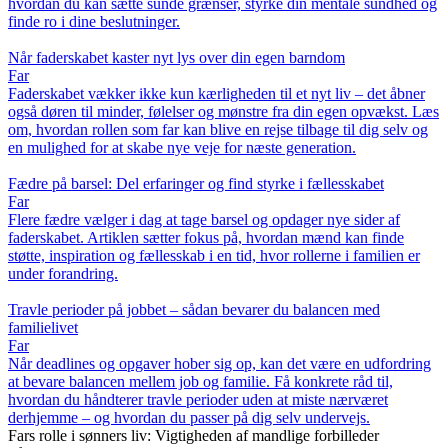
hvordan du kan sætte sunde grænser, styrke din mentale sundhed og
finde ro i dine beslutninger.
Når faderskabet kaster nyt lys over din egen barndom
Far
Faderskabet vækker ikke kun kærligheden til et nyt liv – det åbner
også døren til minder, følelser og mønstre fra din egen opvækst. Læs
om, hvordan rollen som far kan blive en rejse tilbage til dig selv og
en mulighed for at skabe nye veje for næste generation.
Fædre på barsel: Del erfaringer og find styrke i fællesskabet
Far
Flere fædre vælger i dag at tage barsel og opdager nye sider af
faderskabet. Artiklen sætter fokus på, hvordan mænd kan finde
støtte, inspiration og fællesskab i en tid, hvor rollerne i familien er
under forandring.
Travle perioder på jobbet – sådan bevarer du balancen med
familielivet
Far
Når deadlines og opgaver hober sig op, kan det være en udfordring
at bevare balancen mellem job og familie. Få konkrete råd til,
hvordan du håndterer travle perioder uden at miste nærværet
derhjemme – og hvordan du passer på dig selv undervejs.
Fars rolle i sønners liv: Vigtigheden af mandlige forbilleder