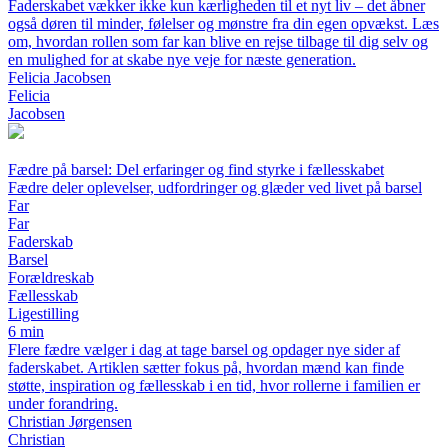
Faderskabet vækker ikke kun kærligheden til et nyt liv – det åbner
også døren til minder, følelser og mønstre fra din egen opvækst. Læs
om, hvordan rollen som far kan blive en rejse tilbage til dig selv og
en mulighed for at skabe nye veje for næste generation.
Felicia Jacobsen
Felicia
Jacobsen
Fædre på barsel: Del erfaringer og find styrke i fællesskabet
Fædre deler oplevelser, udfordringer og glæder ved livet på barsel
Far
Far
Faderskab
Barsel
Forældreskab
Fællesskab
Ligestilling
6 min
Flere fædre vælger i dag at tage barsel og opdager nye sider af
faderskabet. Artiklen sætter fokus på, hvordan mænd kan finde
støtte, inspiration og fællesskab i en tid, hvor rollerne i familien er
under forandring.
Christian Jørgensen
Christian