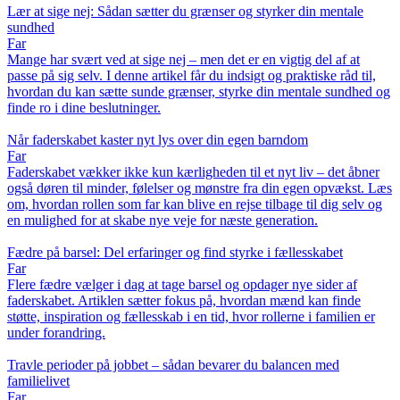
Lær at sige nej: Sådan sætter du grænser og styrker din mentale
sundhed
Far
Mange har svært ved at sige nej – men det er en vigtig del af at
passe på sig selv. I denne artikel får du indsigt og praktiske råd til,
hvordan du kan sætte sunde grænser, styrke din mentale sundhed og
finde ro i dine beslutninger.
Når faderskabet kaster nyt lys over din egen barndom
Far
Faderskabet vækker ikke kun kærligheden til et nyt liv – det åbner
også døren til minder, følelser og mønstre fra din egen opvækst. Læs
om, hvordan rollen som far kan blive en rejse tilbage til dig selv og
en mulighed for at skabe nye veje for næste generation.
Fædre på barsel: Del erfaringer og find styrke i fællesskabet
Far
Flere fædre vælger i dag at tage barsel og opdager nye sider af
faderskabet. Artiklen sætter fokus på, hvordan mænd kan finde
støtte, inspiration og fællesskab i en tid, hvor rollerne i familien er
under forandring.
Travle perioder på jobbet – sådan bevarer du balancen med
familielivet
Far