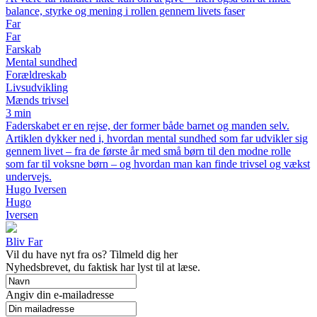
balance, styrke og mening i rollen gennem livets faser
Far
Far
Farskab
Mental sundhed
Forældreskab
Livsudvikling
Mænds trivsel
3 min
Faderskabet er en rejse, der former både barnet og manden selv.
Artiklen dykker ned i, hvordan mental sundhed som far udvikler sig
gennem livet – fra de første år med små børn til den modne rolle
som far til voksne børn – og hvordan man kan finde trivsel og vækst
undervejs.
Hugo Iversen
Hugo
Iversen
Bliv Far
Vil du have nyt fra os? Tilmeld dig her
Nyhedsbrevet, du faktisk har lyst til at læse.
Angiv din e-mailadresse