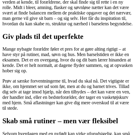
verden at kende, til forældrene, der skal finde sig til rette i en ny
rolle. Midt i bleer, amning, flasker og søvnløse nætter kan det være
svært at finde balancen mellem de praktiske opgaver og det nærvær,
man gerne vil give sit barn – og sig selv. Her får du inspiration til,
hvordan du kan skabe ro, struktur og nærhed i barselens begyndelse.
Giv plads til det uperfekte
Mange nybagte forældre føler et pres for at gøre alting rigtigt – at
have styr på rutiner, mad, søvn og hus. Men barselstiden er ikke en
eksamen. Det er en overgang, hvor du og dit barn lærer hinanden at
kende. Det er helt normalt, at dagene flyder sammen, og at opvasken
hober sig op.
Prøv at sænke forventningerne til, hvad du skal nå. Det vigtigste er
ikke, om hjemmet ser ud som før, men at du og barnet trives. Tillad
dig selv at tage imod hjælp, når den tilbydes – det kan være en ven,
der handler ind, eller en bedsteforælder, der tager en vasketøjskurv
med hjem. Små aflastninger kan give dig mere overskud til at være
til stede.
Skab små rutiner – men vær fleksibel
Selvom hverdagen med en nyfødt kan virke uforudsigelig, kan små