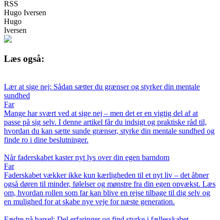
RSS
Hugo Iversen
Hugo
Iversen
Læs også:
Lær at sige nej: Sådan sætter du grænser og styrker din mentale
sundhed
Far
Mange har svært ved at sige nej – men det er en vigtig del af at
passe på sig selv. I denne artikel får du indsigt og praktiske råd til,
hvordan du kan sætte sunde grænser, styrke din mentale sundhed og
finde ro i dine beslutninger.
Når faderskabet kaster nyt lys over din egen barndom
Far
Faderskabet vækker ikke kun kærligheden til et nyt liv – det åbner
også døren til minder, følelser og mønstre fra din egen opvækst. Læs
om, hvordan rollen som far kan blive en rejse tilbage til dig selv og
en mulighed for at skabe nye veje for næste generation.
Fædre på barsel: Del erfaringer og find styrke i fællesskabet