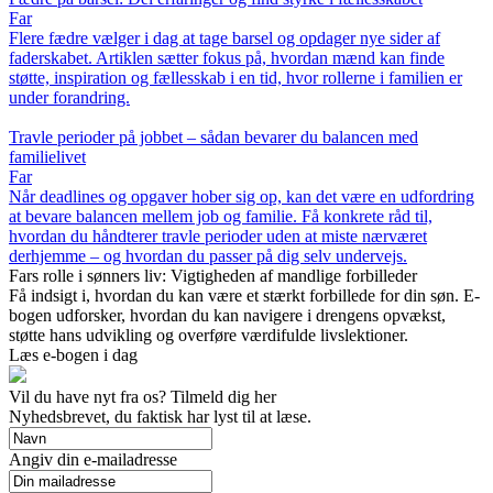
Far
Flere fædre vælger i dag at tage barsel og opdager nye sider af
faderskabet. Artiklen sætter fokus på, hvordan mænd kan finde
støtte, inspiration og fællesskab i en tid, hvor rollerne i familien er
under forandring.
Travle perioder på jobbet – sådan bevarer du balancen med
familielivet
Far
Når deadlines og opgaver hober sig op, kan det være en udfordring
at bevare balancen mellem job og familie. Få konkrete råd til,
hvordan du håndterer travle perioder uden at miste nærværet
derhjemme – og hvordan du passer på dig selv undervejs.
Fars rolle i sønners liv: Vigtigheden af mandlige forbilleder
Få indsigt i, hvordan du kan være et stærkt forbillede for din søn. E-
bogen udforsker, hvordan du kan navigere i drengens opvækst,
støtte hans udvikling og overføre værdifulde livslektioner.
Læs e-bogen i dag
Vil du have nyt fra os? Tilmeld dig her
Nyhedsbrevet, du faktisk har lyst til at læse.
Angiv din e-mailadresse