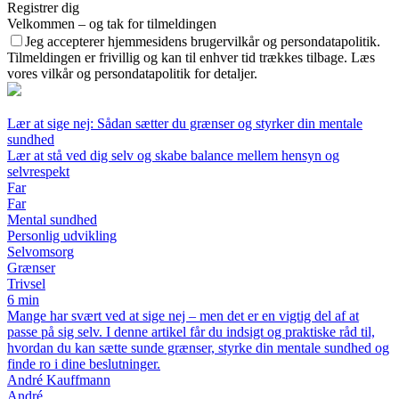
Registrer dig
Velkommen – og tak for tilmeldingen
Jeg accepterer hjemmesidens brugervilkår og persondatapolitik.
Tilmeldingen er frivillig og kan til enhver tid trækkes tilbage. Læs
vores vilkår og persondatapolitik for detaljer.
Lær at sige nej: Sådan sætter du grænser og styrker din mentale
sundhed
Lær at stå ved dig selv og skabe balance mellem hensyn og
selvrespekt
Far
Far
Mental sundhed
Personlig udvikling
Selvomsorg
Grænser
Trivsel
6 min
Mange har svært ved at sige nej – men det er en vigtig del af at
passe på sig selv. I denne artikel får du indsigt og praktiske råd til,
hvordan du kan sætte sunde grænser, styrke din mentale sundhed og
finde ro i dine beslutninger.
André Kauffmann
André