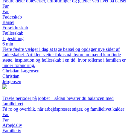
Fædre deler oplevelser, udfordringer og glæder ved livet på barsel
Far
Far
Faderskab
Barsel
Forældreskab
Fællesskab
Ligestilling
6 min
Flere fædre vælger i dag at tage barsel og opdager nye sider af
faderskabet. Artiklen sætter fokus på, hvordan mænd kan finde
støtte, inspiration og fællesskab i en tid, hvor rollerne i familien er
under forandring.
Christian Jørgensen
Christian
Jørgensen
Travle perioder på jobbet – sådan bevarer du balancen med
familielivet
Få ro og overblik, når arbejdspresset stiger, og familielivet kalder
Far
Far
Arbejdsliv
Familieliv