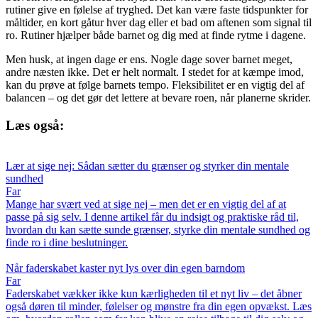
rutiner give en følelse af tryghed. Det kan være faste tidspunkter for
måltider, en kort gåtur hver dag eller et bad om aftenen som signal til
ro. Rutiner hjælper både barnet og dig med at finde rytme i dagene.
Men husk, at ingen dage er ens. Nogle dage sover barnet meget,
andre næsten ikke. Det er helt normalt. I stedet for at kæmpe imod,
kan du prøve at følge barnets tempo. Fleksibilitet er en vigtig del af
balancen – og det gør det lettere at bevare roen, når planerne skrider.
Læs også:
Lær at sige nej: Sådan sætter du grænser og styrker din mentale
sundhed
Far
Mange har svært ved at sige nej – men det er en vigtig del af at
passe på sig selv. I denne artikel får du indsigt og praktiske råd til,
hvordan du kan sætte sunde grænser, styrke din mentale sundhed og
finde ro i dine beslutninger.
Når faderskabet kaster nyt lys over din egen barndom
Far
Faderskabet vækker ikke kun kærligheden til et nyt liv – det åbner
også døren til minder, følelser og mønstre fra din egen opvækst. Læs