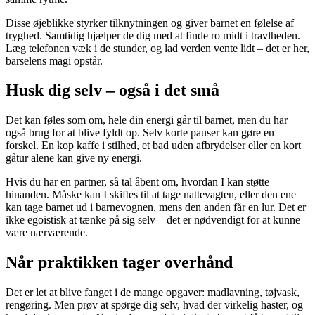
Disse øjeblikke styrker tilknytningen og giver barnet en følelse af
tryghed. Samtidig hjælper de dig med at finde ro midt i travlheden.
Læg telefonen væk i de stunder, og lad verden vente lidt – det er her,
barselens magi opstår.
Husk dig selv – også i det små
Det kan føles som om, hele din energi går til barnet, men du har
også brug for at blive fyldt op. Selv korte pauser kan gøre en
forskel. En kop kaffe i stilhed, et bad uden afbrydelser eller en kort
gåtur alene kan give ny energi.
Hvis du har en partner, så tal åbent om, hvordan I kan støtte
hinanden. Måske kan I skiftes til at tage nattevagten, eller den ene
kan tage barnet ud i barnevognen, mens den anden får en lur. Det er
ikke egoistisk at tænke på sig selv – det er nødvendigt for at kunne
være nærværende.
Når praktikken tager overhånd
Det er let at blive fanget i de mange opgaver: madlavning, tøjvask,
rengøring. Men prøv at spørge dig selv, hvad der virkelig haster, og