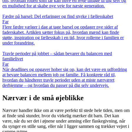
om, hvordan rollen som far kan blive en rejse tilbage til dig selv og
en mulighed for at skabe nye veje for næste generation.
Fædre på barsel: Del erfaringer og find styrke i fællesskabet
Far
Flere fædre vælger i dag at tage barsel og opdager nye sider af
faderskabet. Artiklen sætter fokus på, hvordan mænd kan finde
støtte, inspiration og fællesskab i en tid, hvor rollerne i familien er
under forandring.
Travle perioder på jobbet – sådan bevarer du balancen med
familielivet
Far
Når deadlines og opgaver hober sig op, kan det være en udfordring
at bevare balancen mellem job og familie. Få konkrete råd til,
hvordan du håndterer travle perioder uden at miste nærværet
derhjemme – og hvordan du passer på dig selv undervejs.
Nærvær i de små øjeblikke
Nærvær handler ikke om at være perfekt til stede hele tiden, men om
at finde små stunder, hvor du virkelig mærker dit barn. Det kan
være, når du ser det i øjnene under amning eller flaskegivning, når
du synger en stille sang, eller når I ligger sammen og trækker vejret i
samme rytme.