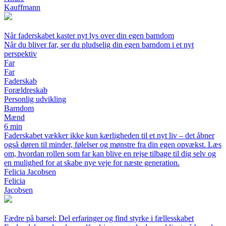
Kauffmann
Når faderskabet kaster nyt lys over din egen barndom
Når du bliver far, ser du pludselig din egen barndom i et nyt
perspektiv
Far
Far
Faderskab
Forældreskab
Personlig udvikling
Barndom
Mænd
6 min
Faderskabet vækker ikke kun kærligheden til et nyt liv – det åbner
også døren til minder, følelser og mønstre fra din egen opvækst. Læs
om, hvordan rollen som far kan blive en rejse tilbage til dig selv og
en mulighed for at skabe nye veje for næste generation.
Felicia Jacobsen
Felicia
Jacobsen
Fædre på barsel: Del erfaringer og find styrke i fællesskabet