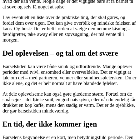
hvad der kan vente. Nogle dage er det vigtigste bare at få barnet til
at sove og selv få noget at spise.
Lav eventuelt en liste over de praktiske ting, der skal gøres, og
fordel dem over ugen. Det kan give overblik og mindske følelsen af
kaos. Og husk: Det er helt i orden at vælge den nemme løsning –
færdigretter, take-away eller en støvsugning, der må vente til i
morgen.
Del oplevelsen – og tal om det svære
Barselstiden kan være både smuk og udfordrende. Mange oplever
perioder med tvivl, ensomhed eller overvældelse. Det er vigtigt at
tale om det – med partneren, venner eller sundhedsplejersken. Du er
ikke alene, og det er helt normalt at have blandede følelser.
At dele oplevelserne kan også gøre glæderne større. Fortæl om de
små sejre – det første smil, en god nats søvn, eller når du endelig får
drukket en kop kaffe, mens den stadig er varm. Det er de øjeblikke,
der gør barselstiden mindeværdig.
En tid, der ikke kommer igen
Barselens begyndelse er en kort, men betydningsfuld periode. Den