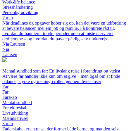
Work-life balance
Stresshåndtering
Personlig udvikling
7 min
Når deadlines og opgaver hober sig op, kan det være en udfordring
at bevare balancen mellem job og familie. Få konkrete råd til,
hvordan du håndterer travle perioder uden at miste nærværet
derhjemme – og hvordan du passer på dig selv undervejs.
Nia Laursen
Nia
Laursen
Mental sundhed som far: En livslang rejse i forandring og vækst
At være far handler ikke kun om at give – men også om at finde
balance, styrke og mening i rollen gennem livets faser
Far
Far
Farskab
Mental sundhed
Forældreskab
Livsudvikling
Mænds trivsel
3 min
Faderskabet er en rejse, der former både barnet og manden selv.